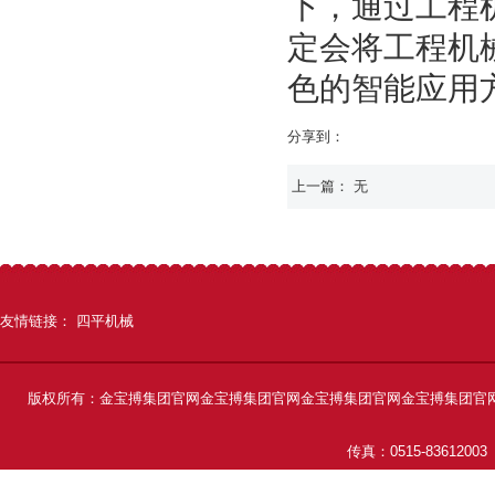
下，通过工程
定会将工程机
色的智能应用
分享到：
上一篇：
无
友情链接：
四平机械
版权所有：金宝搏集团官网金宝搏集团官网金宝搏集团官网金宝搏集团官网首页-金宝搏(中国)
传真：0515-83612