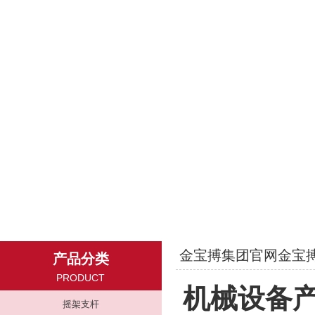
金宝搏集团官网金宝搏
产品分类
PRODUCT
机械设备
摇架支杆