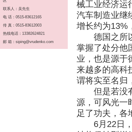
区
械工业经济运
联系人：吴先生
汽车制造业继
电 话：0515-83612165
增长约为13%
传 真：0515-83612003
热线电话：13382624821
德国之所以能
邮 箱：siping@vrudenko.com
掌握了处分他
业，也是源于
来越多的高科
谓将实至名归
但是若没有强
源，可风光一
足了功夫，各
6月22日，