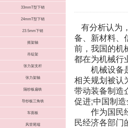
33mmT型下销
24mmT型下销
有分析认为，
23.5mm下销
备、新材料、
摇架轴
前，我国的机
吊锭架
都在为机械行
张力架支杆
机械设备是;
张力架轴
相关规划被认
带动装备制造
隔纱板扁铁
促进;中国制
导纱板三角铁
作为国民经济
车面板
民经济各部门
风管尾端