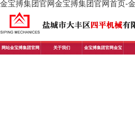
金宝搏集团官网金宝搏集团官网首页-金
网站金宝搏集团官网
关于我们
金宝搏集团官网金宝
金宝搏集团官网首页-
搏集团官网首页-金宝
金宝搏(中国)
搏(中国)