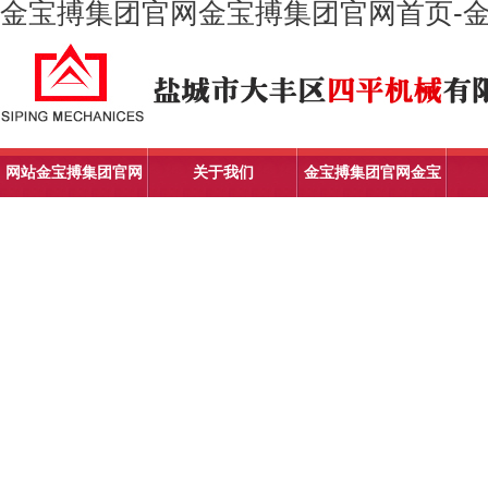
金宝搏集团官网金宝搏集团官网首页-金
网站金宝搏集团官网
关于我们
金宝搏集团官网金宝
金宝搏集团官网首页-
搏集团官网首页-金宝
金宝搏(中国)
搏(中国)