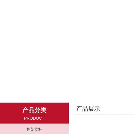
产品展示
产品分类
PRODUCT
摇架支杆