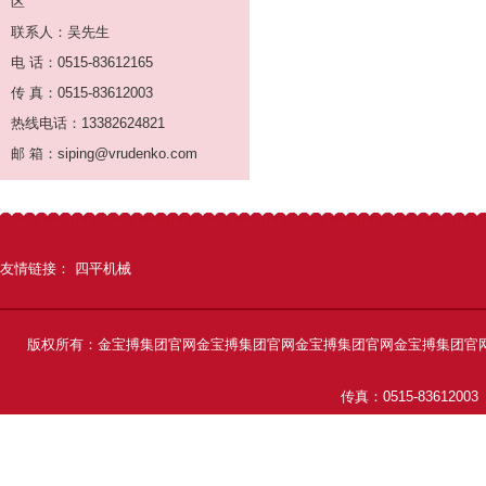
区
联系人：吴先生
电 话：0515-83612165
传 真：0515-83612003
热线电话：13382624821
邮 箱：siping@vrudenko.com
友情链接：
四平机械
版权所有：金宝搏集团官网金宝搏集团官网金宝搏集团官网金宝搏集团官网首页-金宝搏(中国)
传真：0515-83612