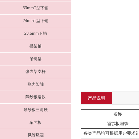
33mmT型下销
24mmT型下销
23.5mm下销
摇架轴
吊锭架
张力架支杆
张力架轴
隔纱板扁铁
产品说明
导纱板三角铁
名称
车面板
隔纱板扁铁
各类产品均可根据用户要求
风管尾端